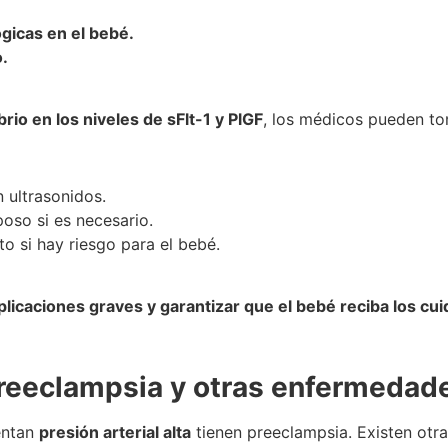
gicas en el bebé.
.
brio en los niveles de sFlt-1 y PlGF
, los médicos pueden t
 ultrasonidos.
oso si es necesario.
to si hay riesgo para el bebé.
plicaciones graves y garantizar que el bebé reciba los c
preeclampsia y otras enfermedad
entan
presión arterial alta
tienen preeclampsia. Existen otr